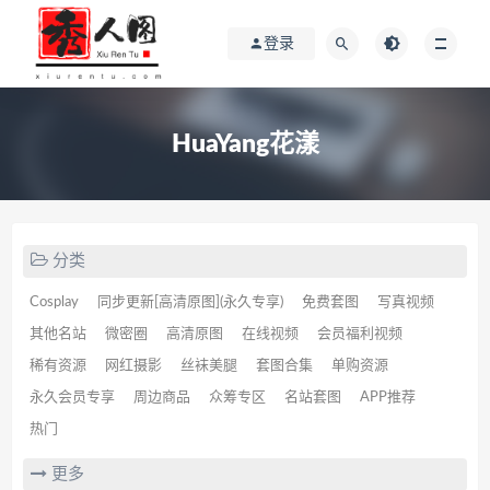
登录
HuaYang花漾
分类
Cosplay
同步更新[高清原图](永久专享)
免费套图
写真视频
其他名站
微密圈
高清原图
在线视频
会员福利视频
稀有资源
网红摄影
丝袜美腿
套图合集
单购资源
永久会员专享
周边商品
众筹专区
名站套图
APP推荐
热门
更多