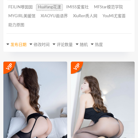
FEILIN嗲囡囡
HuaYang花漾
IMISS爱蜜社
MFStar模范学院
MYGIRL美媛馆
XIAOYU画语界
XiuRen秀人网
YouMi尤蜜荟
助力原图
发布日期
修改时间
评论数量
随机
热度