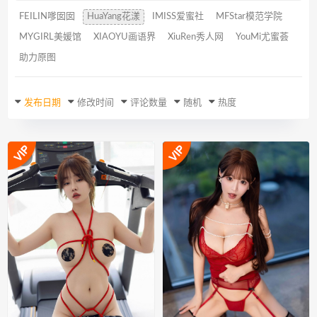
FEILIN嗲囡囡
HuaYang花漾
IMISS爱蜜社
MFStar模范学院
MYGIRL美媛馆
XIAOYU画语界
XiuRen秀人网
YouMi尤蜜荟
助力原图
发布日期
修改时间
评论数量
随机
热度