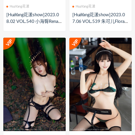
HuaYang花漾
HuaYang花漾
[HuaYang花漾show]2023.0
[HuaYang花漾show]2023.0
8.02 VOL.540 小海臀Rena[7
7.06 VOL.539 朱可儿Flora[7
7+1P／743MB]
1+1P／660MB