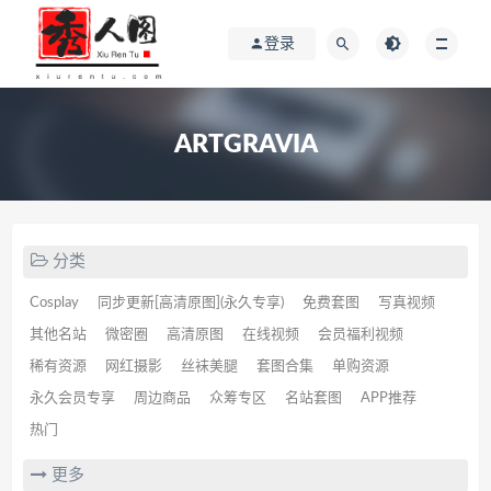
登录
ARTGRAVIA
分类
Cosplay
同步更新[高清原图](永久专享)
免费套图
写真视频
其他名站
微密圈
高清原图
在线视频
会员福利视频
稀有资源
网红摄影
丝袜美腿
套图合集
单购资源
永久会员专享
周边商品
众筹专区
名站套图
APP推荐
热门
更多