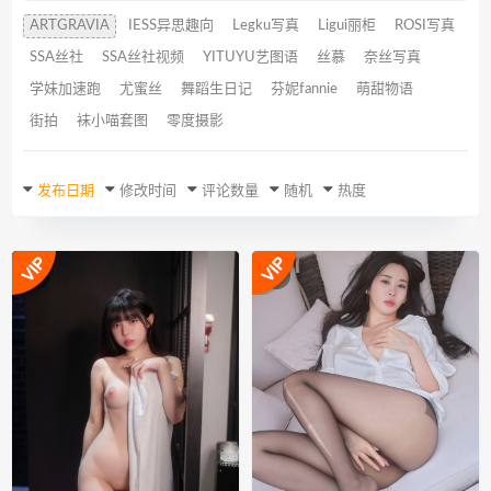
ARTGRAVIA
IESS异思趣向
Legku写真
Ligui丽柜
ROSI写真
SSA丝社
SSA丝社视频
YITUYU艺图语
丝慕
奈丝写真
学妹加速跑
尤蜜丝
舞蹈生日记
芬妮fannie
萌甜物语
街拍
袜小喵套图
零度摄影
发布日期
修改时间
评论数量
随机
热度