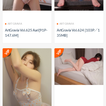
ARTGRAVIA
ARTGRAVIA
ArtGravia Vol.625 Aari[91P-
ArtGravia Vol.624 [103P／1
147.6M]
35MB]