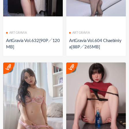
ARTGRAVIA
ARTGRAVIA
ArtGravia Vol.632[90P／120
ArtGravia Vol.604 Chaebiniy
MB]
a[88P／265MB]