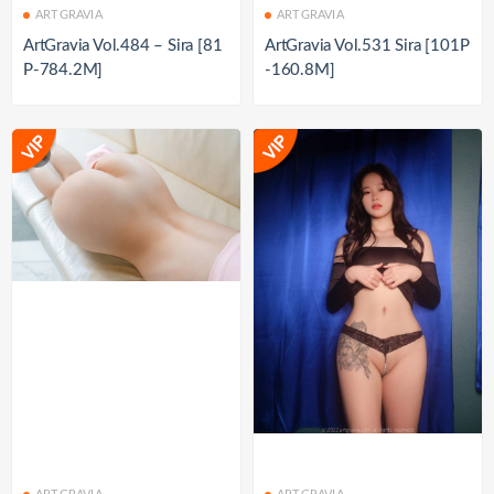
ARTGRAVIA
ARTGRAVIA
ArtGravia Vol.484 – Sira [81
ArtGravia Vol.531 Sira [101P
P-784.2M]
-160.8M]