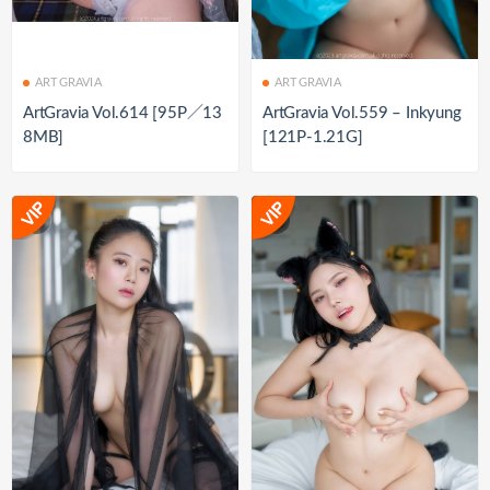
ARTGRAVIA
ARTGRAVIA
ArtGravia Vol.614 [95P／13
ArtGravia Vol.559 – Inkyung
8MB]
[121P-1.21G]