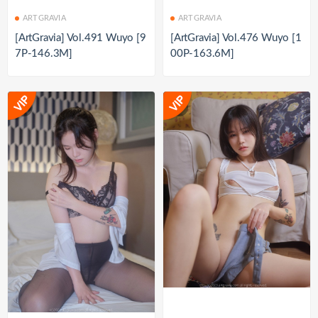
ARTGRAVIA
ARTGRAVIA
[ArtGravia] Vol.491 Wuyo [9
[ArtGravia] Vol.476 Wuyo [1
7P-146.3M]
00P-163.6M]