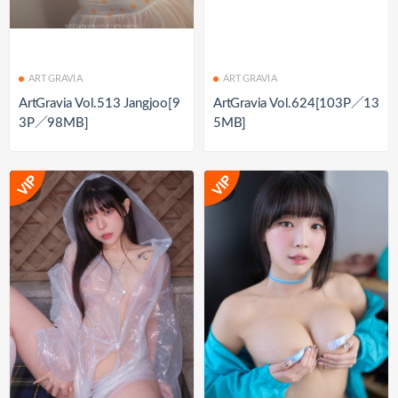
ARTGRAVIA
ARTGRAVIA
ArtGravia Vol.513 Jangjoo[9
ArtGravia Vol.624[103P／13
3P／98MB]
5MB]