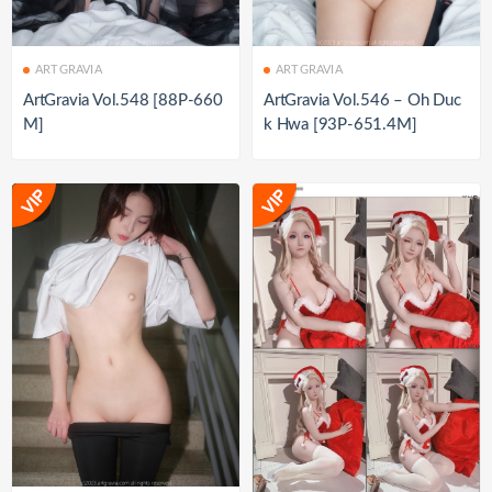
ARTGRAVIA
ARTGRAVIA
ArtGravia Vol.548 [88P-660
ArtGravia Vol.546 – Oh Duc
M]
k Hwa [93P-651.4M]