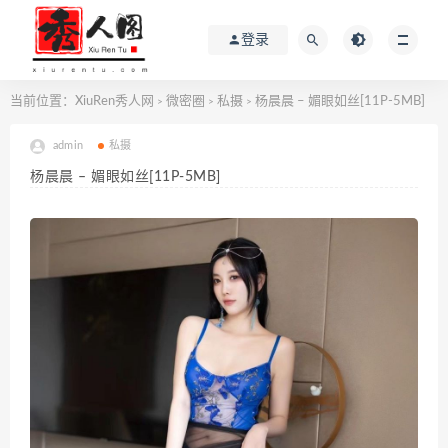
登录
当前位置：
XiuRen秀人网
微密圈
私摄
杨晨晨 – 媚眼如丝[11P-5MB]
>
>
>
admin
私摄
杨晨晨 – 媚眼如丝[11P-5MB]