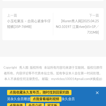
上一篇
下一篇
小玉吃果冻 – 白背心紧身牛仔
[Xiuren秀人网]2025.04.25
短裤[35P-76MB]
NO.10197 江莱river[65+1P／
731MB]
Copyright 秀人图 版权所有
本站所有内容均来源于互联网，版权归原作
者所有，内容评论等不代表本站立场，如有争议本人会在第一时间处理，
本人不承担任何法律责任。
邮箱：mysticboy10001#gmail.com(#换成@)
点我收藏永久发布页，随时找到回家的路
另永久会员赠送
点我查看福利视频
永久会员
点我充值
会员介绍
留言板